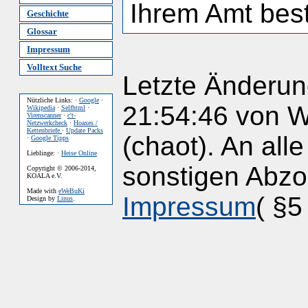
Ihrem Amt best
Geschichte
Glossar
Impressum
Volltext Suche
Letzte Änderun
Nützliche Links: ·
Google
·
21:54:46 von 
Wikipedia
·
Selfhtml
·
Virenscanner
·
c't-
Netzwerkcheck
·
Hoaxes /
Kettenbriefe
·
Update Packs
(chaot). An al
·
Google Tipps
Lieblinge: ·
Heise Online
sonstigen Abzoc
Copyright © 2006-2014,
KOALA e.V.
Made with
eWeBuKi
Impressum
( §5
Design by
Linus
.