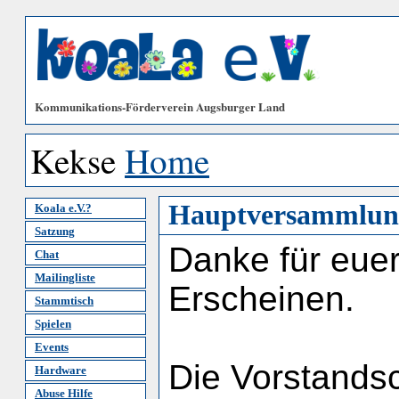
Kommunikations-Förderverein Augsburger Land
Kekse
Home
Hauptversammlun
Koala e.V.?
Satzung
Danke für euer
Chat
Mailingliste
Erscheinen.
Stammtisch
Spielen
Events
Die Vorstandsc
Hardware
Abuse Hilfe