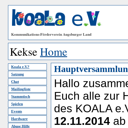
Kommunikations-Förderverein Augsburger Land
Kekse
Home
Hauptversammlun
Koala e.V.?
Satzung
Hallo zusammen
Chat
Mailingliste
Euch alle zur
Stammtisch
Spielen
des KOALA e.
Events
12.11.2014
a
Hardware
Abuse Hilfe