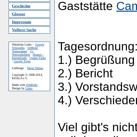
Gaststätte
Cam
Geschichte
Glossar
Impressum
Volltext Suche
Tagesordnung
Nützliche Links: ·
Google
·
Wikipedia
·
Selfhtml
·
Virenscanner
·
c't-
Netzwerkcheck
·
Hoaxes /
1.) Begrüßung
Kettenbriefe
·
Update Packs
·
Google Tipps
Lieblinge: ·
Heise Online
2.) Bericht
Copyright © 2006-2014,
KOALA e.V.
3.) Vorstands
Made with
eWeBuKi
Design by
Linus
.
4.) Verschied
Viel gibt's ni